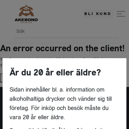
BLI KUND
Sök
An error occurred on the client!
TypeError: c(...).stringify(...).replaceAll is not a 
function
Är du 20 år eller äldre?
Try again
Sidan innehåller bl. a. information om
alkoholhaltiga drycker och vänder sig till
företag. För inköp och besök måste du
vara 20 år eller äldre.
KONTAKT
AKEBONO UNLIMITED AB