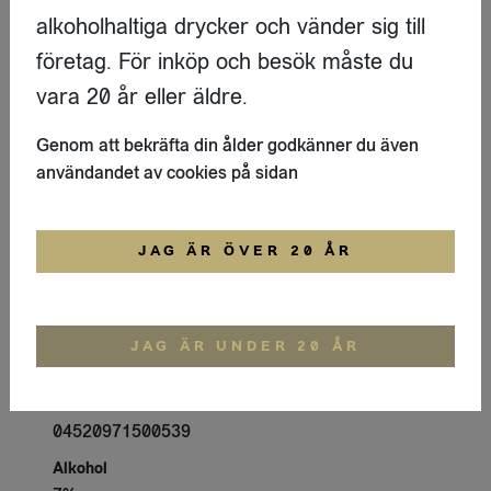
alkoholhaltiga drycker och vänder sig till
Produktdetaljer
företag. För inköp och besök måste du
Varumärke
vara 20 år eller äldre.
Shinobu Distillery Ltd
Genom att bekräfta din ålder godkänner du även
Artikelnummer
användandet av cookies på sidan
445014038
Pris
Logga in för att se priset
JAG ÄR ÖVER 20 ÅR
Antal styck per förpackning
4
Förpackning
JAG ÄR UNDER 20 ÅR
Burk 380ml
GTIN
04520971500539
Alkohol