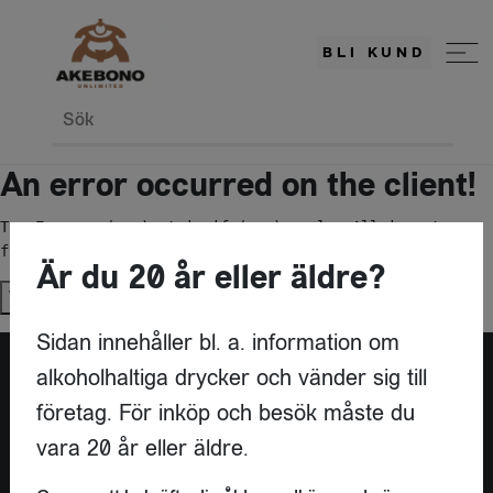
BLI KUND
Sök
An error occurred on the client!
TypeError: c(...).stringify(...).replaceAll is not a 
function
Är du 20 år eller äldre?
Try again
Sidan innehåller bl. a. information om
alkoholhaltiga drycker och vänder sig till
företag. För inköp och besök måste du
vara 20 år eller äldre.
KONTAKT
AKEBONO UNLIMITED AB