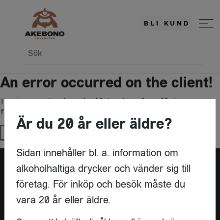
BLI KUND
Sök
An error occurred on the client!
TypeError: c(...).stringify(...).replaceAll is not a 
function
Är du 20 år eller äldre?
Try again
Sidan innehåller bl. a. information om
alkoholhaltiga drycker och vänder sig till
företag. För inköp och besök måste du
vara 20 år eller äldre.
KONTAKT
AKEBONO UNLIMITED AB