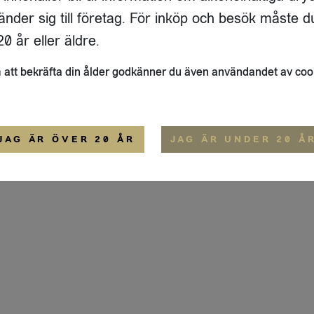
USBORGSVÄGEN 69
OM OSS
änder sig till företag. För inköp och besök måste d
29
HÄGERSTEN
HEMSIDA
IGE
0 år eller äldre.
ALLMÄNNA VILLKOR
att bekräfta din ålder godkänner du även användandet av coo
JAG ÄR ÖVER 20 ÅR
JAG ÄR UNDER 20 Å