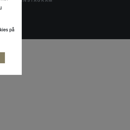
INSTAGRAM
u
kies på
R