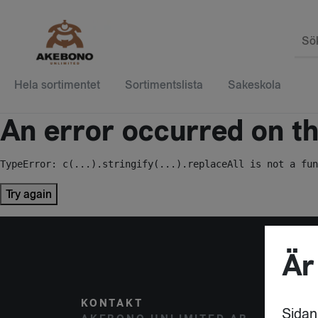
Sö
Hela sortimentet
Sortimentslista
Sakeskola
An error occurred on the
TypeError: c(...).stringify(...).replaceAll is not a fun
Try again
Är
KONTAKT
POST
Sidan