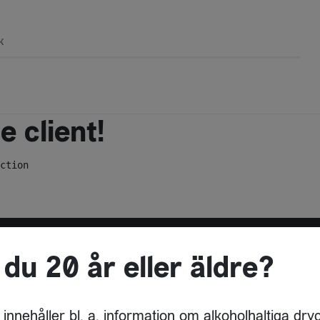
k
 client!
ction
 du 20 år eller äldre?
ADRESS
AKEBONO UNLIMITED
 innehåller bl. a. information om alkoholhaltiga dry