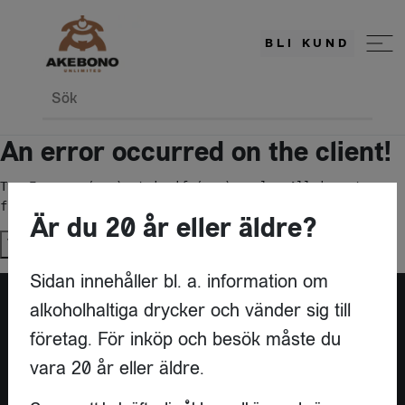
BLI KUND
Sök
An error occurred on the client!
TypeError: c(...).stringify(...).replaceAll is not a 
function
Är du 20 år eller äldre?
Try again
Sidan innehåller bl. a. information om
alkoholhaltiga drycker och vänder sig till
företag. För inköp och besök måste du
vara 20 år eller äldre.
KONTAKT
AKEBONO UNLIMITED AB