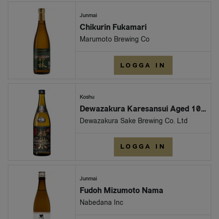
Junmai
Chikurin Fukamari
Marumoto Brewing Co
LOGGA IN
Koshu
Dewazakura Karesansui Aged 10 Years
Dewazakura Sake Brewing Co. Ltd
LOGGA IN
Junmai
Fudoh Mizumoto Nama
Nabedana Inc