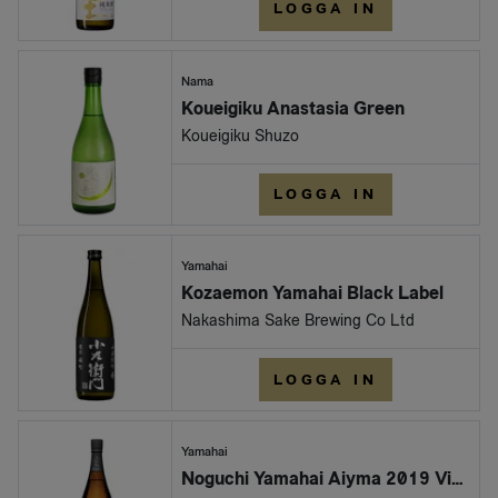
LOGGA IN
Nama
Koueigiku Anastasia Green
Koueigiku Shuzo
LOGGA IN
Yamahai
Kozaemon Yamahai Black Label
Nakashima Sake Brewing Co Ltd
LOGGA IN
Yamahai
Noguchi Yamahai Aiyma 2019 Vintage 180cl