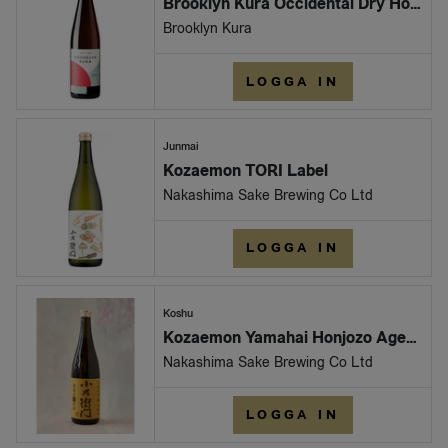
Brooklyn Kura Occidental Dry Hopped
Brooklyn Kura
LOGGA IN
Junmai
Kozaemon TORI Label
Nakashima Sake Brewing Co Ltd
LOGGA IN
Koshu
Kozaemon Yamahai Honjozo Aged Genshu 2019 180cl
Nakashima Sake Brewing Co Ltd
LOGGA IN