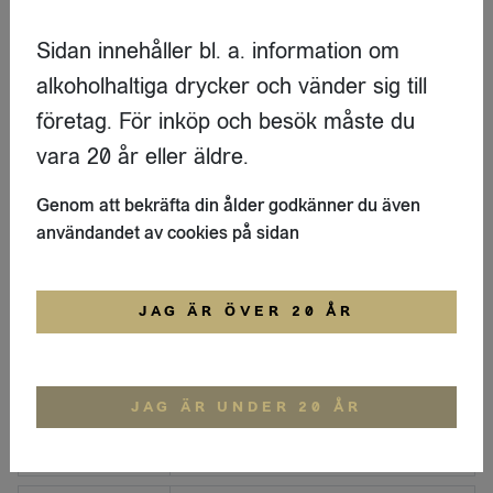
Asamai Shuzo
Sidan innehåller bl. a. information om
LOGGA IN
alkoholhaltiga drycker och vänder sig till
företag. För inköp och besök måste du
Nama
vara 20 år eller äldre.
Amanoto Osagekko
Genom att bekräfta din ålder godkänner du även
Asamai Shuzo
användandet av cookies på sidan
LOGGA IN
JAG ÄR ÖVER 20 ÅR
Nama
Fudoh Fusakogane Yellow NAMA
Nabedana Inc
JAG ÄR UNDER 20 ÅR
LOGGA IN